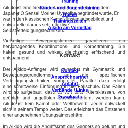
Training
Aikido ist eine friedvolle Budo-Disziplin, die von dem
Kinder- und Jugendtraining
Japaner O Sensei Morihei Uyeshiba begründet wurde. Er
Trainer
war in den klassischen Kampfkünsten ausgebildet und
Trainingszeiten
entwickelte daraus sehr effektive
Aikido am Vormittag
Selbstverteidigungstechniken.
Vielseitige Bewegungsformen garantieren ein
hervorragendes Koordinations- und Körpertraining. Sie
halten gesund und wirken gleichzeitig erfrischend und
Kontakt
entspannend.
Der Aikido-Anfänger wird zunächst mit Gymnastik und
Kontakt
Bewegungsgrundformen auf die spezifischen
Ansprechpartner
Verteidigungstechniken vorbereitet. Parallel dazu erfolgt
Anfahrt
eine schrittweise Einführung in die Fallschule. Das Fallen
Verbände / Links
wird so aufgebaut, dass es von allen Altersklassen, von
Downloads
geübten und ungeübten Sportlern erlernt werden kann.
Aikido ist kein Kampf oder Wettbewerb. Jeder entwickelt
sich in seinem Tempo weiter. Das erleichtert das Entstehen
einer angenehmen Übungsatmosphäre.
Im Aikido wird die Angriffskraft des Gegners so geführt und