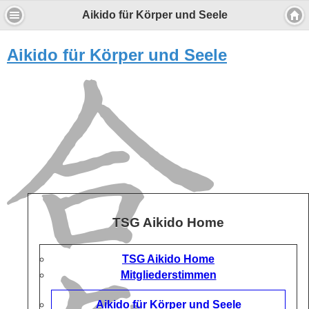
Aikido für Körper und Seele
Wir verwenden Cookies, um Inhalte zu
personalisieren und die Zugriffe auf unsere
Website zu analysieren.
Aikido für Körper und Seele
Durch die Nutzung unserer Dienste erklärst Du Dich mit dem
Einsatz von Cookies einverstanden
Einverstanden
Mehr über Cookies
Desktop Version
TSG Aikido Home
TSG Aikido Home
Mitgliederstimmen
Aikido für Körper und Seele