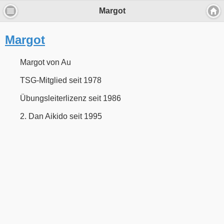
Margot
Wir verwenden Cookies, um Inhalte zu
personalisieren und die Zugriffe auf unsere
Website zu analysieren.
Margot
Durch die Nutzung unserer Dienste erklärst Du Dich mit dem
Margot von Au
Einsatz von Cookies einverstanden
TSG-Mitglied seit 1978
Einverstanden
Übungsleiterlizenz seit 1986
Mehr über Cookies
2. Dan Aikido seit 1995